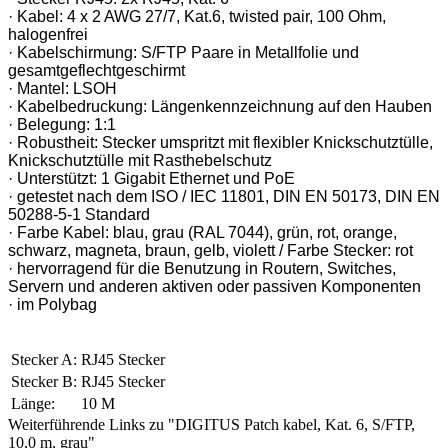
· Kabel: 4 x 2 AWG 27/7, Kat.6, twisted pair, 100 Ohm,
halogenfrei
· Kabelschirmung: S/FTP Paare in Metallfolie und
gesamtgeflechtgeschirmt
· Mantel: LSOH
· Kabelbedruckung: Längenkennzeichnung auf den Hauben
· Belegung: 1:1
· Robustheit: Stecker umspritzt mit flexibler Knickschutztülle,
Knickschutztülle mit Rasthebelschutz
· Unterstützt: 1 Gigabit Ethernet und PoE
· getestet nach dem ISO / IEC 11801, DIN EN 50173, DIN EN
50288-5-1 Standard
· Farbe Kabel: blau, grau (RAL 7044), grün, rot, orange,
schwarz, magneta, braun, gelb, violett / Farbe Stecker: rot
· hervorragend für die Benutzung in Routern, Switches,
Servern und anderen aktiven oder passiven Komponenten
· im Polybag
Stecker A:
RJ45 Stecker
Stecker B:
RJ45 Stecker
Länge:
10 M
Weiterführende Links zu "DIGITUS Patch kabel, Kat. 6, S/FTP,
10,0 m, grau"