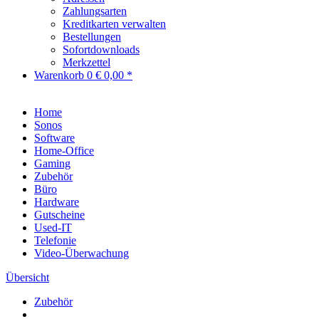
Zahlungsarten
Kreditkarten verwalten
Bestellungen
Sofortdownloads
Merkzettel
Warenkorb
0
€ 0,00 *
Home
Sonos
Software
Home-Office
Gaming
Zubehör
Büro
Hardware
Gutscheine
Used-IT
Telefonie
Video-Überwachung
Übersicht
Zubehör