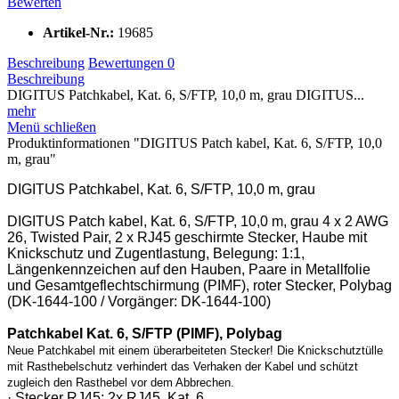
Bewerten
Artikel-Nr.:
19685
Beschreibung
Bewertungen
0
Beschreibung
DIGITUS Patchkabel, Kat. 6, S/FTP, 10,0 m, grau DIGITUS...
mehr
Menü schließen
Produktinformationen "DIGITUS Patch kabel, Kat. 6, S/FTP, 10,0
m, grau"
DIGITUS Patchkabel, Kat. 6, S/FTP, 10,0 m, grau
DIGITUS Patch kabel, Kat. 6, S/FTP, 10,0 m, grau 4 x 2 AWG
26, Twisted Pair, 2 x RJ45 geschirmte Stecker, Haube mit
Knickschutz und Zugentlastung, Belegung: 1:1,
Längenkennzeichen auf den Hauben, Paare in Metallfolie
und Gesamtgeflechtschirmung (PIMF), roter Stecker, Polybag
(DK-1644-100 / Vorgänger: DK-1644-100)
Patchkabel Kat. 6, S/FTP (PIMF), Polybag
Neue Patchkabel mit einem überarbeiteten Stecker! Die Knickschutztülle
mit Rasthebelschutz verhindert das Verhaken der Kabel und schützt
zugleich den Rasthebel vor dem Abbrechen.
· Stecker RJ45: 2x RJ45, Kat. 6