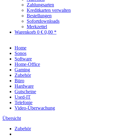
Zahlungsarten
Kreditkarten verwalten
Bestellungen
Sofortdownloads
Merkzettel
Warenkorb
0
€ 0,00 *
Home
Sonos
Software
Home-Office
Gaming
Zubehör
Büro
Hardware
Gutscheine
Used-IT
Telefonie
Video-Überwachung
Übersicht
Zubehör