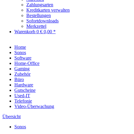
Zahlungsarten
Kreditkarten verwalten
Bestellungen
Sofortdownloads
Merkzettel
Warenkorb
0
€ 0,00 *
Home
Sonos
Software
Home-Office
Gaming
Zubehör
Büro
Hardware
Gutscheine
Used-IT
Telefonie
Video-Überwachung
Übersicht
Sonos