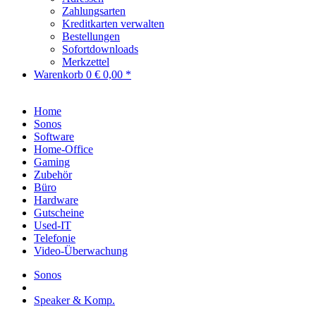
Zahlungsarten
Kreditkarten verwalten
Bestellungen
Sofortdownloads
Merkzettel
Warenkorb
0
€ 0,00 *
Home
Sonos
Software
Home-Office
Gaming
Zubehör
Büro
Hardware
Gutscheine
Used-IT
Telefonie
Video-Überwachung
Sonos
Speaker & Komp.