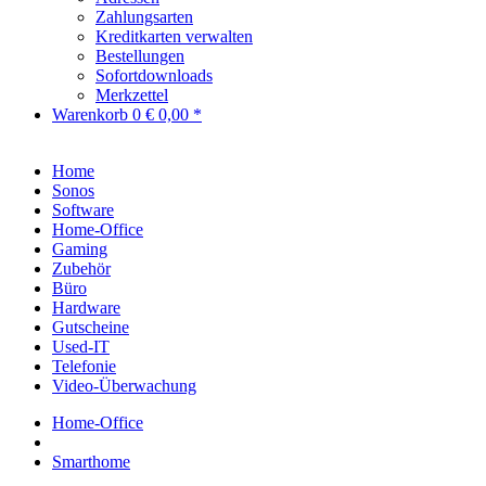
Zahlungsarten
Kreditkarten verwalten
Bestellungen
Sofortdownloads
Merkzettel
Warenkorb
0
€ 0,00 *
Home
Sonos
Software
Home-Office
Gaming
Zubehör
Büro
Hardware
Gutscheine
Used-IT
Telefonie
Video-Überwachung
Home-Office
Smarthome