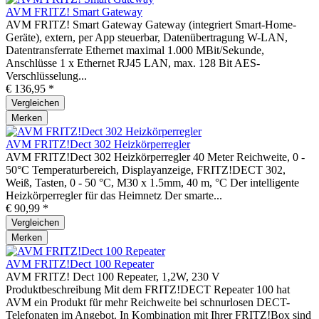
AVM FRITZ! Smart Gateway
AVM FRITZ! Smart Gateway Gateway (integriert Smart-Home-
Geräte), extern, per App steuerbar, Datenübertragung W-LAN,
Datentransferrate Ethernet maximal 1.000 MBit/Sekunde,
Anschlüsse 1 x Ethernet RJ45 LAN, max. 128 Bit AES-
Verschlüsselung...
€ 136,95 *
Vergleichen
Merken
AVM FRITZ!Dect 302 Heizkörperregler
AVM FRITZ!Dect 302 Heizkörperregler 40 Meter Reichweite, 0 -
50°C Temperaturbereich, Displayanzeige, FRITZ!DECT 302,
Weiß, Tasten, 0 - 50 °C, M30 x 1.5mm, 40 m, °C Der intelligente
Heizkörperregler für das Heimnetz Der smarte...
€ 90,99 *
Vergleichen
Merken
AVM FRITZ!Dect 100 Repeater
AVM FRITZ! Dect 100 Repeater, 1,2W, 230 V
Produktbeschreibung Mit dem FRITZ!DECT Repeater 100 hat
AVM ein Produkt für mehr Reichweite bei schnurlosen DECT-
Telefonaten im Angebot. In Kombination mit Ihrer FRITZ!Box sind