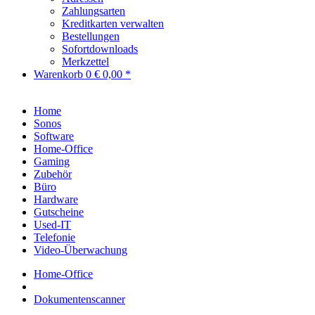
Zahlungsarten
Kreditkarten verwalten
Bestellungen
Sofortdownloads
Merkzettel
Warenkorb
0
€ 0,00 *
Home
Sonos
Software
Home-Office
Gaming
Zubehör
Büro
Hardware
Gutscheine
Used-IT
Telefonie
Video-Überwachung
Home-Office
Dokumentenscanner