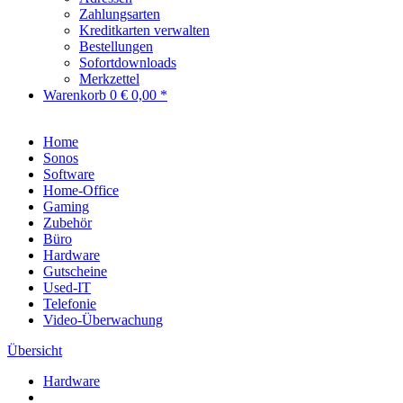
Zahlungsarten
Kreditkarten verwalten
Bestellungen
Sofortdownloads
Merkzettel
Warenkorb
0
€ 0,00 *
Home
Sonos
Software
Home-Office
Gaming
Zubehör
Büro
Hardware
Gutscheine
Used-IT
Telefonie
Video-Überwachung
Übersicht
Hardware