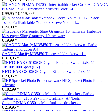
€ 119,95 *
€ 139,95 *
CANON
PIXMA TS705 Tintenstrahldrucker Color A4
€ 99,95 *
€ 119,00 *
Tsubehöa iPad/Tablet/Netbook Sleeve Nolita II...
€ 24,99 *
Tsubehöa
Messenger Sling Gramercy 10" schwarz
€ 19,99 *
CANON Maxify MB5450 Tintenstrahldrucker 4in1...
€ 319,95 *
NETGEAR GS105GE Gigabit Ethernet Switch 5xRJ45...
€ 29,95 *
HP Sprocket Photo Printer
schwarz
€ 182,99 *
Canon PIXMA G3501 - Multifunktionsdrucker -...
€ 219,95 *