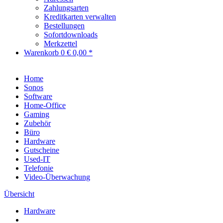
Zahlungsarten
Kreditkarten verwalten
Bestellungen
Sofortdownloads
Merkzettel
Warenkorb
0
€ 0,00 *
Home
Sonos
Software
Home-Office
Gaming
Zubehör
Büro
Hardware
Gutscheine
Used-IT
Telefonie
Video-Überwachung
Übersicht
Hardware