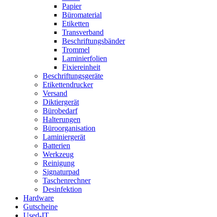
Papier
Büromaterial
Etiketten
Transverband
Beschriftungsbänder
Trommel
Laminierfolien
Fixiereinheit
Beschriftungsgeräte
Etikettendrucker
Versand
Diktiergerät
Bürobedarf
Halterungen
Büroorganisation
Laminiergerät
Batterien
Werkzeug
Reinigung
Signaturpad
Taschenrechner
Desinfektion
Hardware
Gutscheine
Used-IT