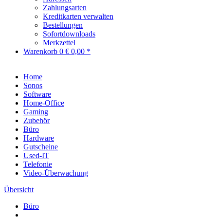
Zahlungsarten
Kreditkarten verwalten
Bestellungen
Sofortdownloads
Merkzettel
Warenkorb
0
€ 0,00 *
Home
Sonos
Software
Home-Office
Gaming
Zubehör
Büro
Hardware
Gutscheine
Used-IT
Telefonie
Video-Überwachung
Übersicht
Büro