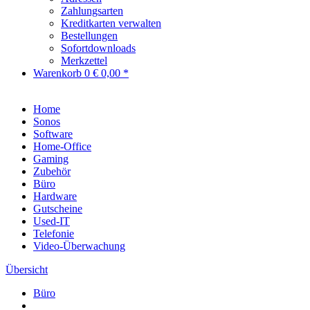
Zahlungsarten
Kreditkarten verwalten
Bestellungen
Sofortdownloads
Merkzettel
Warenkorb
0
€ 0,00 *
Home
Sonos
Software
Home-Office
Gaming
Zubehör
Büro
Hardware
Gutscheine
Used-IT
Telefonie
Video-Überwachung
Übersicht
Büro