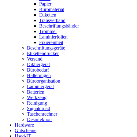
Papier
Büromaterial
Etiketten
Transverband
Beschriftungsbänder
Trommel
Laminierfolien
Fixiereinheit
Beschriftungsgeräte
Etikettendrucker
Versand
Diktiergerät
Bürobedarf
Halterungen
Büroorganisation
Laminiergerät
Batterien
Werkzeug
Reinigung
Signaturpad
Taschenrechner
Desinfektion
Hardware
Gutscheine
Used-IT