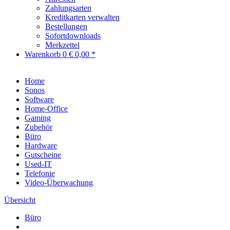
Zahlungsarten
Kreditkarten verwalten
Bestellungen
Sofortdownloads
Merkzettel
Warenkorb
0
€ 0,00 *
Home
Sonos
Software
Home-Office
Gaming
Zubehör
Büro
Hardware
Gutscheine
Used-IT
Telefonie
Video-Überwachung
Übersicht
Büro