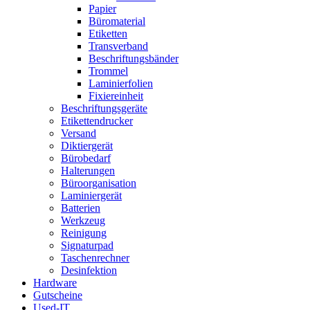
Papier
Büromaterial
Etiketten
Transverband
Beschriftungsbänder
Trommel
Laminierfolien
Fixiereinheit
Beschriftungsgeräte
Etikettendrucker
Versand
Diktiergerät
Bürobedarf
Halterungen
Büroorganisation
Laminiergerät
Batterien
Werkzeug
Reinigung
Signaturpad
Taschenrechner
Desinfektion
Hardware
Gutscheine
Used-IT