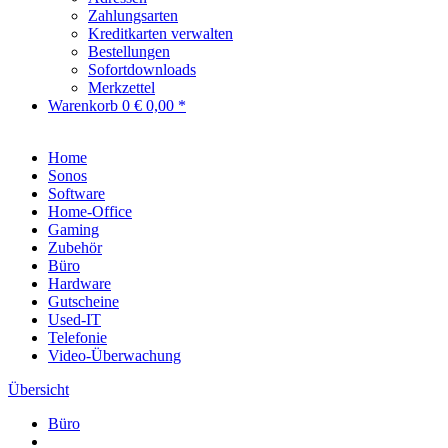
Zahlungsarten
Kreditkarten verwalten
Bestellungen
Sofortdownloads
Merkzettel
Warenkorb
0
€ 0,00 *
Home
Sonos
Software
Home-Office
Gaming
Zubehör
Büro
Hardware
Gutscheine
Used-IT
Telefonie
Video-Überwachung
Übersicht
Büro