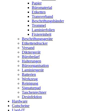
Papier
Büromaterial
Etiketten
Transverband
Beschriftungsbänder
Trommel
Laminierfolien
Fixiereinheit
Beschriftungsgeräte
Etikettendrucker
Versand
Diktiergerät
Bürobedarf
Halterungen
Büroorganisation
Laminiergerät
Batterien
Werkzeug
Reinigung
Signaturpad
Taschenrechner
Desinfektion
Hardware
Gutscheine
Used-IT