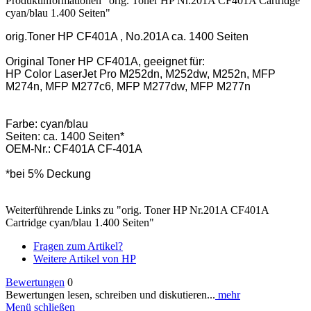
Produktinformationen "orig. Toner HP Nr.201A CF401A Cartridge
cyan/blau 1.400 Seiten"
orig.Toner HP CF401A , No.201A ca. 1400 Seiten
Original Toner HP CF401A, geeignet für:
HP Color LaserJet Pro M252dn, M252dw, M252n, MFP
M274n, MFP M277c6, MFP M277dw, MFP M277n
Farbe: cyan/blau
Seiten: ca. 1400 Seiten*
OEM-Nr.: CF401A CF-401A
*bei 5% Deckung
Weiterführende Links zu "orig. Toner HP Nr.201A CF401A
Cartridge cyan/blau 1.400 Seiten"
Fragen zum Artikel?
Weitere Artikel von HP
Bewertungen
0
Bewertungen lesen, schreiben und diskutieren...
mehr
Menü schließen