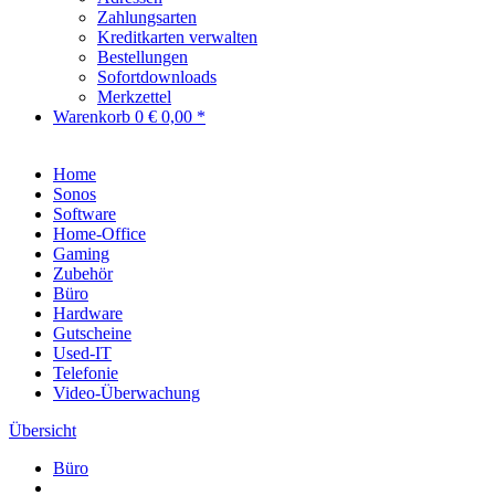
Zahlungsarten
Kreditkarten verwalten
Bestellungen
Sofortdownloads
Merkzettel
Warenkorb
0
€ 0,00 *
Home
Sonos
Software
Home-Office
Gaming
Zubehör
Büro
Hardware
Gutscheine
Used-IT
Telefonie
Video-Überwachung
Übersicht
Büro