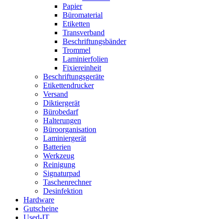
Papier
Büromaterial
Etiketten
Transverband
Beschriftungsbänder
Trommel
Laminierfolien
Fixiereinheit
Beschriftungsgeräte
Etikettendrucker
Versand
Diktiergerät
Bürobedarf
Halterungen
Büroorganisation
Laminiergerät
Batterien
Werkzeug
Reinigung
Signaturpad
Taschenrechner
Desinfektion
Hardware
Gutscheine
Used-IT