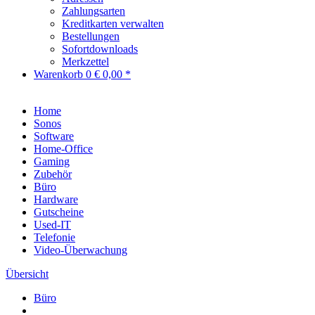
Zahlungsarten
Kreditkarten verwalten
Bestellungen
Sofortdownloads
Merkzettel
Warenkorb
0
€ 0,00 *
Home
Sonos
Software
Home-Office
Gaming
Zubehör
Büro
Hardware
Gutscheine
Used-IT
Telefonie
Video-Überwachung
Übersicht
Büro