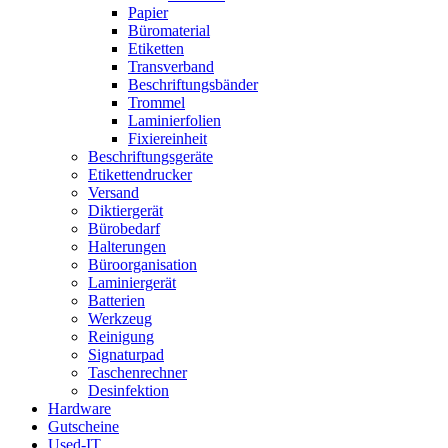
Papier
Büromaterial
Etiketten
Transverband
Beschriftungsbänder
Trommel
Laminierfolien
Fixiereinheit
Beschriftungsgeräte
Etikettendrucker
Versand
Diktiergerät
Bürobedarf
Halterungen
Büroorganisation
Laminiergerät
Batterien
Werkzeug
Reinigung
Signaturpad
Taschenrechner
Desinfektion
Hardware
Gutscheine
Used-IT