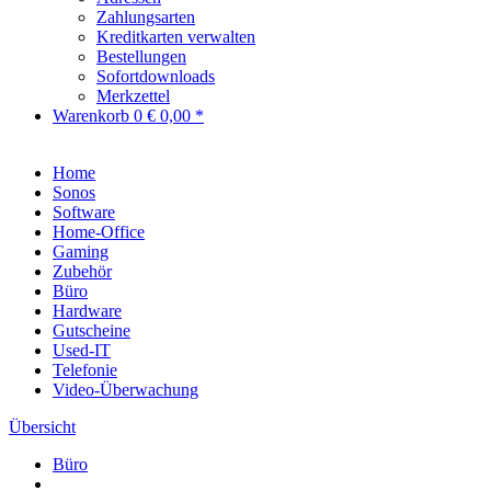
Zahlungsarten
Kreditkarten verwalten
Bestellungen
Sofortdownloads
Merkzettel
Warenkorb
0
€ 0,00 *
Home
Sonos
Software
Home-Office
Gaming
Zubehör
Büro
Hardware
Gutscheine
Used-IT
Telefonie
Video-Überwachung
Übersicht
Büro