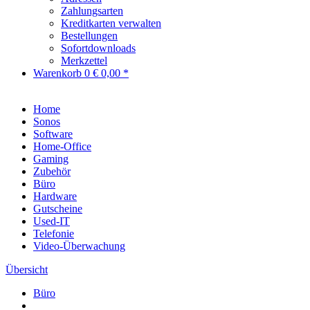
Zahlungsarten
Kreditkarten verwalten
Bestellungen
Sofortdownloads
Merkzettel
Warenkorb
0
€ 0,00 *
Home
Sonos
Software
Home-Office
Gaming
Zubehör
Büro
Hardware
Gutscheine
Used-IT
Telefonie
Video-Überwachung
Übersicht
Büro