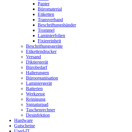
Papier
Büromaterial
Etiketten
Transverband
Beschriftungsbänder
Trommel
Laminierfolien
Fixiereinheit
Beschriftungsgeräte
Etikettendrucker
Versand
Diktiergerät
Bürobedarf
Halterungen
Büroorganisation
Laminiergerät
Batterien
Werkzeug
Reinigung
Signaturpad
Taschenrechner
Desinfektion
Hardware
Gutscheine
Used-IT