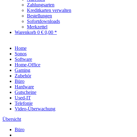
Zahlungsarten
Kreditkarten verwalten
Bestellungen
Sofortdownloads
Merkzettel
Warenkorb
0
€ 0,00 *
Home
Sonos
Software
Home-Office
Gaming
Zubehör
Büro
Hardware
Gutscheine
Used-IT
Telefonie
Video-Überwachung
Übersicht
Büro