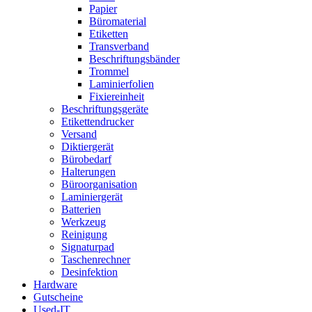
Papier
Büromaterial
Etiketten
Transverband
Beschriftungsbänder
Trommel
Laminierfolien
Fixiereinheit
Beschriftungsgeräte
Etikettendrucker
Versand
Diktiergerät
Bürobedarf
Halterungen
Büroorganisation
Laminiergerät
Batterien
Werkzeug
Reinigung
Signaturpad
Taschenrechner
Desinfektion
Hardware
Gutscheine
Used-IT