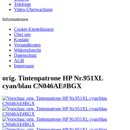
Telefonie
Video-Überwachung
Informationen
Cookie-Einstellungen
Über uns
Kontakt
Versandkosten
Widerrufsrecht
Datenschutz
AGB
Impressum
orig. Tintenpatrone HP Nr.951XL
cyan/blau CN046AE#BGX