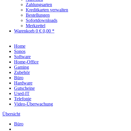
Zahlungsarten
Kreditkarten verwalten
Bestellungen
Sofortdownloads
Merkzettel
Warenkorb
0
€ 0,00 *
Home
Sonos
Software
Home-Office
Gaming
Zubehör
Büro
Hardware
Gutscheine
Used-IT
Telefonie
Video-Überwachung
Übersicht
Büro