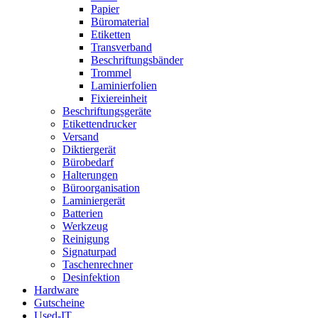
Papier
Büromaterial
Etiketten
Transverband
Beschriftungsbänder
Trommel
Laminierfolien
Fixiereinheit
Beschriftungsgeräte
Etikettendrucker
Versand
Diktiergerät
Bürobedarf
Halterungen
Büroorganisation
Laminiergerät
Batterien
Werkzeug
Reinigung
Signaturpad
Taschenrechner
Desinfektion
Hardware
Gutscheine
Used-IT