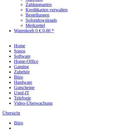
Zahlungsarten
Kreditkarten verwalten
Bestellungen
Sofortdownloads
Merkzettel
Warenkorb
0
€ 0,00 *
Home
Sonos
Software
Home-Office
Gaming
Zubehör
Büro
Hardware
Gutscheine
Used-IT
Telefonie
Video-Überwachung
Übersicht
Büro