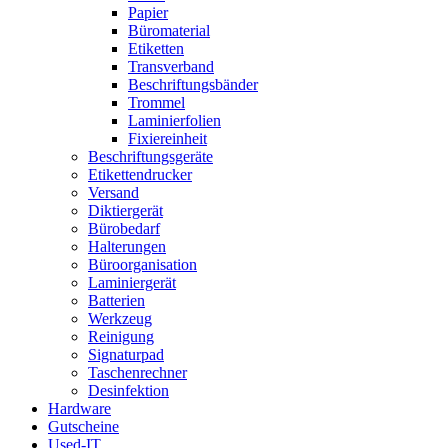
Papier
Büromaterial
Etiketten
Transverband
Beschriftungsbänder
Trommel
Laminierfolien
Fixiereinheit
Beschriftungsgeräte
Etikettendrucker
Versand
Diktiergerät
Bürobedarf
Halterungen
Büroorganisation
Laminiergerät
Batterien
Werkzeug
Reinigung
Signaturpad
Taschenrechner
Desinfektion
Hardware
Gutscheine
Used-IT