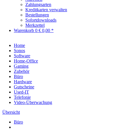
Zahlungsarten
Kreditkarten verwalten
Bestellungen
Sofortdownloads
Merkzettel
Warenkorb
0
€ 0,00 *
Home
Sonos
Software
Home-Office
Gaming
Zubehör
Büro
Hardware
Gutscheine
Used-IT
Telefonie
Video-Überwachung
Übersicht
Büro