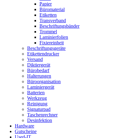
Papier
Büromaterial
Etiketten
Transverband
Beschriftungsbänder
Trommel
Laminierfolien
Fixiereinheit
Beschriftungsgeräte
Etikettendrucker
Versand
Diktiergerät
Bürobedarf
Halterungen
Büroorganisation
Laminiergerät
Batterien
Werkzeug
Reinigung
Signaturpad
Taschenrechner
Desinfektion
Hardware
Gutscheine
Used-IT