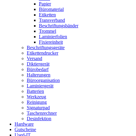
Papier
Büromaterial
Etiketten
Transverband
Beschriftungsbänder
Trommel
Laminierfolien
Fixiereinheit
Beschriftungsgeräte
Etikettendrucker
Versand
Diktiergerät
Bürobedarf
Halterungen
Büroorganisation
Laminiergerät
Batterien
Werkzeug
Reinigung
Signaturpad
Taschenrechner
Desinfektion
Hardware
Gutscheine
Used-IT