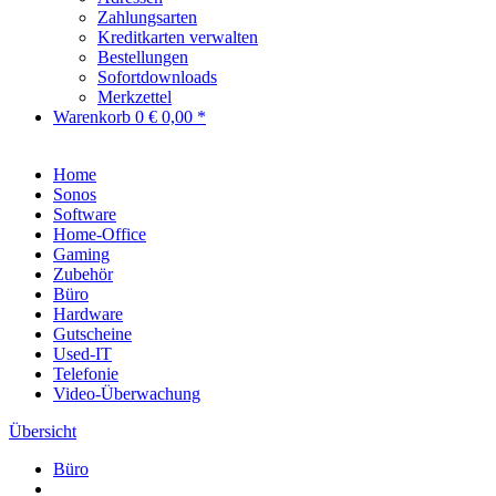
Zahlungsarten
Kreditkarten verwalten
Bestellungen
Sofortdownloads
Merkzettel
Warenkorb
0
€ 0,00 *
Home
Sonos
Software
Home-Office
Gaming
Zubehör
Büro
Hardware
Gutscheine
Used-IT
Telefonie
Video-Überwachung
Übersicht
Büro