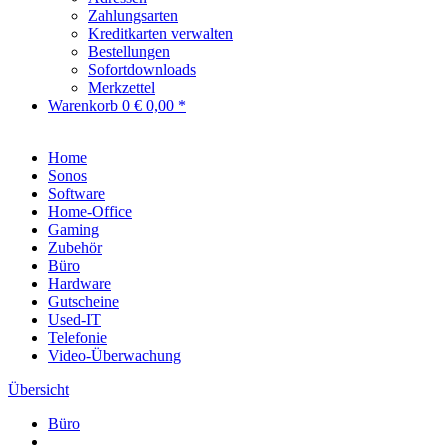
Zahlungsarten
Kreditkarten verwalten
Bestellungen
Sofortdownloads
Merkzettel
Warenkorb
0
€ 0,00 *
Home
Sonos
Software
Home-Office
Gaming
Zubehör
Büro
Hardware
Gutscheine
Used-IT
Telefonie
Video-Überwachung
Übersicht
Büro