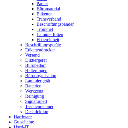
Papier
Büromaterial
Etiketten
Transverband
Beschriftungsbänder
Trommel
Laminierfolien
Fixiereinheit
Beschriftungsgeräte
Etikettendrucker
Versand
Diktiergerät
Bürobedarf
Halterungen
Büroorganisation
Laminiergerät
Batterien
Werkzeug
Reinigung
Signaturpad
Taschenrechner
Desinfektion
Hardware
Gutscheine
Used-IT