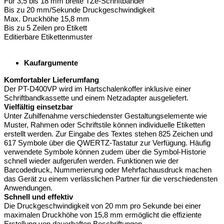
Für 3,5 bis 18 mm breite TZe-Schriftbänder
Bis zu 20 mm/Sekunde Druckgeschwindigkeit
Max. Druckhöhe 15,8 mm
Bis zu 5 Zeilen pro Etikett
Editierbare Etikettenmuster
Kaufargumente
Komfortabler Lieferumfang
Der PT-D400VP wird im Hartschalenkoffer inklusive einer
Schriftbandkassette und einem Netzadapter ausgeliefert.
Vielfältig einsetzbar
Unter Zuhilfenahme verschiedenster Gestaltungselemente wie
Muster, Rahmen oder Schriftstile können individuelle Etiketten
erstellt werden. Zur Eingabe des Textes stehen 825 Zeichen und
617 Symbole über die QWERTZ-Tastatur zur Verfügung. Häufig
verwendete Symbole können zudem über die Symbol-Historie
schnell wieder aufgerufen werden. Funktionen wie der
Barcodedruck, Nummerierung oder Mehrfachausdruck machen
das Gerät zu einem verlässlichen Partner für die verschiedensten
Anwendungen.
Schnell und effektiv
Die Druckgeschwindigkeit von 20 mm pro Sekunde bei einer
maximalen Druckhöhe von 15,8 mm ermöglicht die effiziente
Erstellung von dauerhaften Beschriftungen.