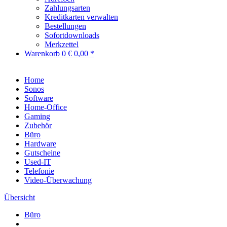
Zahlungsarten
Kreditkarten verwalten
Bestellungen
Sofortdownloads
Merkzettel
Warenkorb
0
€ 0,00 *
Home
Sonos
Software
Home-Office
Gaming
Zubehör
Büro
Hardware
Gutscheine
Used-IT
Telefonie
Video-Überwachung
Übersicht
Büro