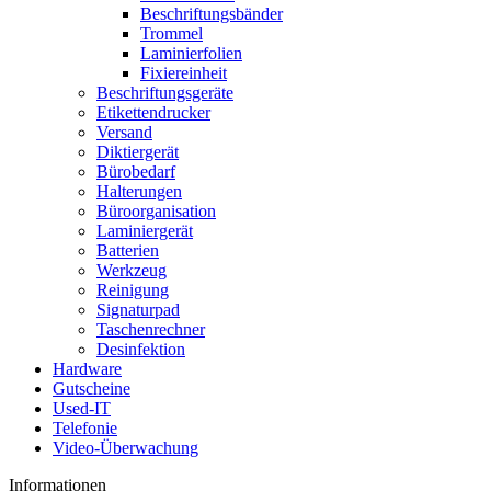
Beschriftungsbänder
Trommel
Laminierfolien
Fixiereinheit
Beschriftungsgeräte
Etikettendrucker
Versand
Diktiergerät
Bürobedarf
Halterungen
Büroorganisation
Laminiergerät
Batterien
Werkzeug
Reinigung
Signaturpad
Taschenrechner
Desinfektion
Hardware
Gutscheine
Used-IT
Telefonie
Video-Überwachung
Informationen