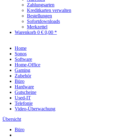
Zahlungsarten
Kreditkarten verwalten
Bestellungen
Sofortdownloads
Merkzettel
Warenkorb
0
€ 0,00 *
Home
Sonos
Software
Home-Office
Gaming
Zubehör
Büro
Hardware
Gutscheine
Used-IT
Telefonie
Video-Überwachung
Übersicht
Büro