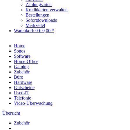
Zahlungsarten
Kreditkarten verwalten
Bestellungen
Sofortdownloads
Merkzettel
Warenkorb
0
€ 0,00 *
Home
Sonos
Software
Home-Office
Gaming
Zubehör
Büro
Hardware
Gutscheine
Used-IT
Telefonie
Video-Überwachung
Übersicht
Zubehör