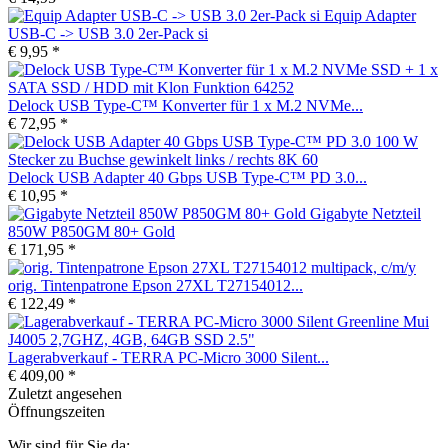
Equip Adapter
USB-C -> USB 3.0 2er-Pack si
€ 9,95 *
Delock USB Type-C™ Konverter für 1 x M.2 NVMe...
€ 72,95 *
Delock USB Adapter 40 Gbps USB Type-C™ PD 3.0...
€ 10,95 *
Gigabyte Netzteil
850W P850GM 80+ Gold
€ 171,95 *
orig. Tintenpatrone Epson 27XL T27154012...
€ 122,49 *
Lagerabverkauf - TERRA PC-Micro 3000 Silent...
€ 409,00 *
Zuletzt angesehen
Öffnungszeiten
Wir sind für Sie da: