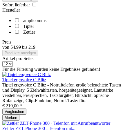
Sofort lieferbar
Hersteller
amplicomms
Tiptel
Zettler
Preis
von
54.99
bis
219
Produkte anzeigen
Artikel pro Seite:
Für die Filterung wurden keine Ergebnisse gefunden!
Tiptel ergovoice C Blitz
Tiptel ergovoice C Blitz - Notruftelefon große beleuchtete Tasten
und Display, 5 Zielwahltasten, hörgerätegeeignet, Lautstärke
verstellbar, Freisprechen, Tastaturgitter, Blitzlicht: optische
Rufanzeige, Clip-Funktion, Notruf-Taste: für...
€ 219,00 *
Vergleichen
Merken
Zettler ZET-Phone 300 - Telenfon mit...