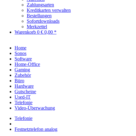
Zahlungsarten
Kreditkarten verwalten
Bestellungen
Sofortdownloads
Merkzettel
Warenkorb
0
€ 0,00 *
Home
Sonos
Software
Home-Office
Gaming
Zubehör
Büro
Hardware
Gutscheine
Used-IT
Telefonie
Video-Überwachung
Telefonie
Festnetztelefon analog