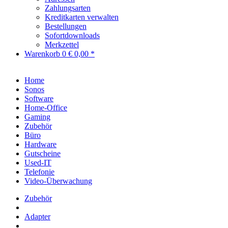
Zahlungsarten
Kreditkarten verwalten
Bestellungen
Sofortdownloads
Merkzettel
Warenkorb
0
€ 0,00 *
Home
Sonos
Software
Home-Office
Gaming
Zubehör
Büro
Hardware
Gutscheine
Used-IT
Telefonie
Video-Überwachung
Zubehör
Adapter