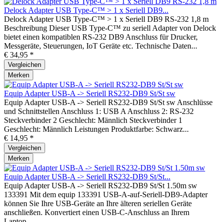
Delock Adapter USB Type-C™ > 1 x Seriell DB9...
Delock Adapter USB Type-C™ > 1 x Seriell DB9 RS-232 1,8 m
Beschreibung Dieser USB Type-C™ zu seriell Adapter von Delock
bietet einen kompatiblen RS-232 DB9 Anschluss für Drucker,
Messgeräte, Steuerungen, IoT Geräte etc. Technische Daten...
€ 34,95 *
Vergleichen
Merken
Equip Adapter USB-A -> Seriell RS232-DB9 St/St sw
Equip Adapter USB-A -> Seriell RS232-DB9 St/St sw Anschlüsse
und Schnittstellen Anschluss 1: USB A Anschluss 2: RS-232
Steckverbinder 2 Geschlecht: Männlich Steckverbinder 1
Geschlecht: Männlich Leistungen Produktfarbe: Schwarz...
€ 14,95 *
Vergleichen
Merken
Equip Adapter USB-A -> Seriell RS232-DB9 St/St...
Equip Adapter USB-A -> Seriell RS232-DB9 St/St 1.50m sw
133391 Mit dem equip 133391 USB-A-auf-Seriell-DB9-Adapter
können Sie Ihre USB-Geräte an Ihre älteren seriellen Geräte
anschließen. Konvertiert einen USB-C-Anschluss an Ihrem
Laptop...