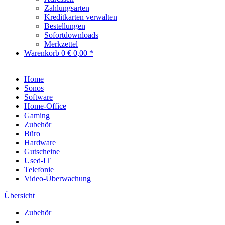
Zahlungsarten
Kreditkarten verwalten
Bestellungen
Sofortdownloads
Merkzettel
Warenkorb
0
€ 0,00 *
Home
Sonos
Software
Home-Office
Gaming
Zubehör
Büro
Hardware
Gutscheine
Used-IT
Telefonie
Video-Überwachung
Übersicht
Zubehör