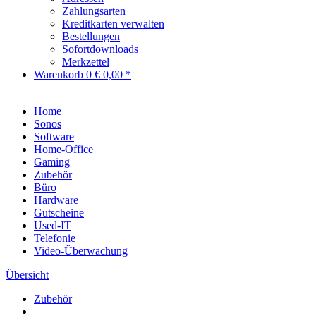
Zahlungsarten
Kreditkarten verwalten
Bestellungen
Sofortdownloads
Merkzettel
Warenkorb
0
€ 0,00 *
Home
Sonos
Software
Home-Office
Gaming
Zubehör
Büro
Hardware
Gutscheine
Used-IT
Telefonie
Video-Überwachung
Übersicht
Zubehör