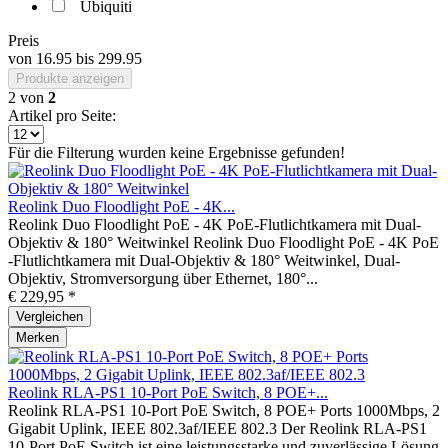
Ubiquiti
Preis
von
16.95
bis
299.95
Produkte anzeigen
2
von
2
Artikel pro Seite:
Für die Filterung wurden keine Ergebnisse gefunden!
Reolink Duo Floodlight PoE - 4K...
Reolink Duo Floodlight PoE - 4K PoE-Flutlichtkamera mit Dual-
Objektiv & 180° Weitwinkel Reolink Duo Floodlight PoE - 4K PoE
-Flutlichtkamera mit Dual-Objektiv & 180° Weitwinkel, Dual-
Objektiv, Stromversorgung über Ethernet, 180°...
€ 229,95 *
Vergleichen
Merken
Reolink RLA-PS1 10-Port PoE Switch, 8 POE+...
Reolink RLA-PS1 10-Port PoE Switch, 8 POE+ Ports 1000Mbps, 2
Gigabit Uplink, IEEE 802.3af/IEEE 802.3 Der Reolink RLA-PS1
10-Port PoE Switch ist eine leistungsstarke und zuverlässige Lösung