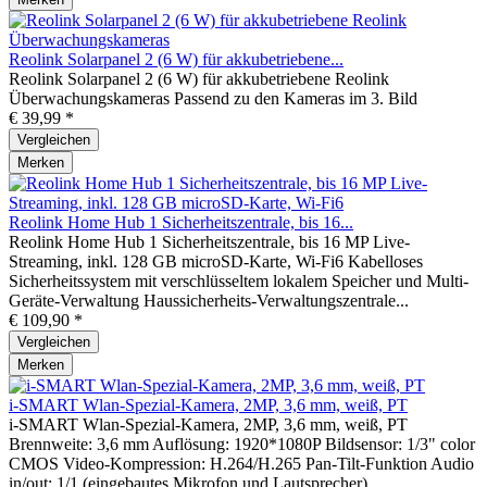
Reolink Solarpanel 2 (6 W) für akkubetriebene...
Reolink Solarpanel 2 (6 W) für akkubetriebene Reolink
Überwachungskameras Passend zu den Kameras im 3. Bild
€ 39,99 *
Vergleichen
Merken
Reolink Home Hub 1 Sicherheitszentrale, bis 16...
Reolink Home Hub 1 Sicherheitszentrale, bis 16 MP Live-
Streaming, inkl. 128 GB microSD-Karte, Wi-Fi6 Kabelloses
Sicherheitssystem mit verschlüsseltem lokalem Speicher und Multi-
Geräte-Verwaltung Haussicherheits-Verwaltungszentrale...
€ 109,90 *
Vergleichen
Merken
i-SMART Wlan-Spezial-Kamera, 2MP, 3,6 mm, weiß, PT
i-SMART Wlan-Spezial-Kamera, 2MP, 3,6 mm, weiß, PT
Brennweite: 3,6 mm Auflösung: 1920*1080P Bildsensor: 1/3" color
CMOS Video-Kompression: H.264/H.265 Pan-Tilt-Funktion Audio
in/out: 1/1 (eingebautes Mikrofon und Lautsprecher)...