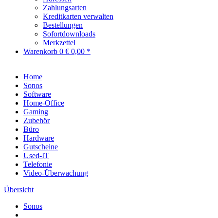
Zahlungsarten
Kreditkarten verwalten
Bestellungen
Sofortdownloads
Merkzettel
Warenkorb
0
€ 0,00 *
Home
Sonos
Software
Home-Office
Gaming
Zubehör
Büro
Hardware
Gutscheine
Used-IT
Telefonie
Video-Überwachung
Übersicht
Sonos