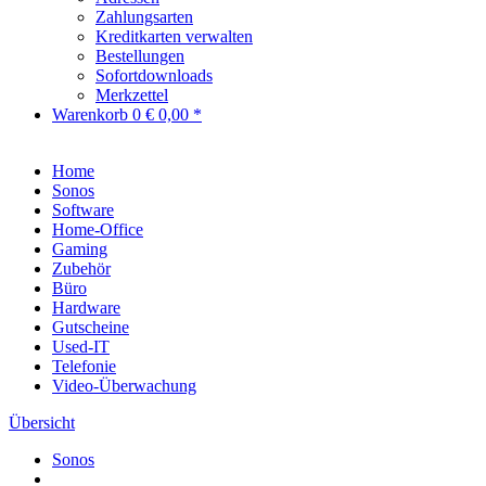
Zahlungsarten
Kreditkarten verwalten
Bestellungen
Sofortdownloads
Merkzettel
Warenkorb
0
€ 0,00 *
Home
Sonos
Software
Home-Office
Gaming
Zubehör
Büro
Hardware
Gutscheine
Used-IT
Telefonie
Video-Überwachung
Übersicht
Sonos