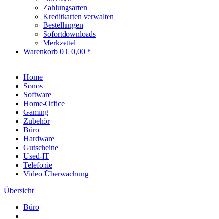
Zahlungsarten
Kreditkarten verwalten
Bestellungen
Sofortdownloads
Merkzettel
Warenkorb
0
€ 0,00 *
Home
Sonos
Software
Home-Office
Gaming
Zubehör
Büro
Hardware
Gutscheine
Used-IT
Telefonie
Video-Überwachung
Übersicht
Büro