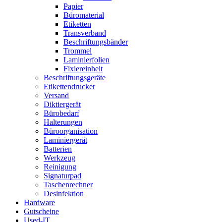
Papier
Büromaterial
Etiketten
Transverband
Beschriftungsbänder
Trommel
Laminierfolien
Fixiereinheit
Beschriftungsgeräte
Etikettendrucker
Versand
Diktiergerät
Bürobedarf
Halterungen
Büroorganisation
Laminiergerät
Batterien
Werkzeug
Reinigung
Signaturpad
Taschenrechner
Desinfektion
Hardware
Gutscheine
Used-IT