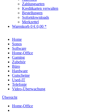
Zahlungsarten
Kreditkarten verwalten
Bestellungen
Sofortdownloads
Merkzettel
Warenkorb
0
€ 0,00 *
Home
Sonos
Software
Home-Office
Gaming
Zubehör
Büro
Hardware
Gutscheine
Used-IT
Telefonie
Video-Überwachung
Übersicht
Home-Office