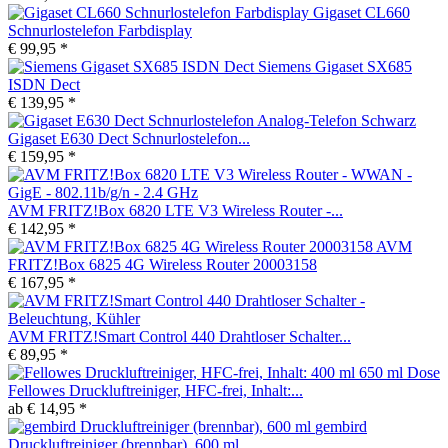
Gigaset CL660
Schnurlostelefon Farbdisplay
€ 99,95 *
Siemens Gigaset SX685
ISDN Dect
€ 139,95 *
Gigaset E630 Dect Schnurlostelefon...
€ 159,95 *
AVM FRITZ!Box 6820 LTE V3 Wireless Router -...
€ 142,95 *
AVM
FRITZ!Box 6825 4G Wireless Router 20003158
€ 167,95 *
AVM FRITZ!Smart Control 440 Drahtloser Schalter...
€ 89,95 *
Fellowes Druckluftreiniger, HFC-frei, Inhalt:...
ab € 14,95 *
gembird
Druckluftreiniger (brennbar), 600 ml