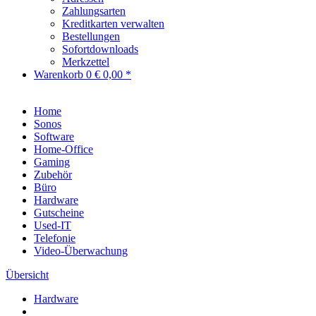
Zahlungsarten
Kreditkarten verwalten
Bestellungen
Sofortdownloads
Merkzettel
Warenkorb
0
€ 0,00 *
Home
Sonos
Software
Home-Office
Gaming
Zubehör
Büro
Hardware
Gutscheine
Used-IT
Telefonie
Video-Überwachung
Übersicht
Hardware