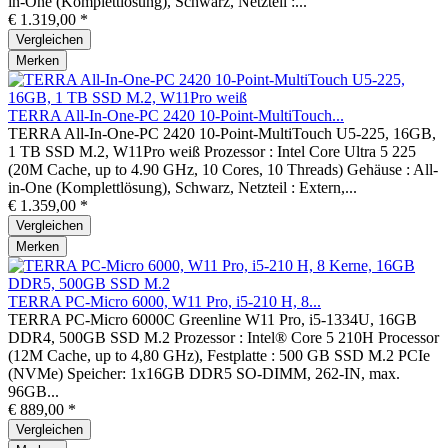
in-One (Komplettlösung), Schwarz, Netzteil :...
€ 1.319,00 *
Vergleichen
Merken
TERRA All-In-One-PC 2420 10-Point-MultiTouch...
TERRA All-In-One-PC 2420 10-Point-MultiTouch U5-225, 16GB,
1 TB SSD M.2, W11Pro weiß Prozessor : Intel Core Ultra 5 225
(20M Cache, up to 4.90 GHz, 10 Cores, 10 Threads) Gehäuse : All-
in-One (Komplettlösung), Schwarz, Netzteil : Extern,...
€ 1.359,00 *
Vergleichen
Merken
TERRA PC-Micro 6000, W11 Pro, i5-210 H, 8...
TERRA PC-Micro 6000C Greenline W11 Pro, i5-1334U, 16GB
DDR4, 500GB SSD M.2 Prozessor : Intel® Core 5 210H Processor
(12M Cache, up to 4,80 GHz), Festplatte : 500 GB SSD M.2 PCIe
(NVMe) Speicher: 1x16GB DDR5 SO-DIMM, 262-IN, max.
96GB...
€ 889,00 *
Vergleichen