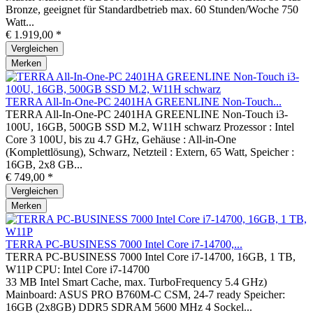
Bronze, geeignet für Standardbetrieb max. 60 Stunden/Woche 750
Watt...
€ 1.919,00 *
Vergleichen
Merken
TERRA All-In-One-PC 2401HA GREENLINE Non-Touch...
TERRA All-In-One-PC 2401HA GREENLINE Non-Touch i3-
100U, 16GB, 500GB SSD M.2, W11H schwarz Prozessor : Intel
Core 3 100U, bis zu 4.7 GHz, Gehäuse : All-in-One
(Komplettlösung), Schwarz, Netzteil : Extern, 65 Watt, Speicher :
16GB, 2x8 GB...
€ 749,00 *
Vergleichen
Merken
TERRA PC-BUSINESS 7000 Intel Core i7-14700,...
TERRA PC-BUSINESS 7000 Intel Core i7-14700, 16GB, 1 TB,
W11P CPU: Intel Core i7-14700
33 MB Intel Smart Cache, max. TurboFrequency 5.4 GHz)
Mainboard: ASUS PRO B760M-C CSM, 24-7 ready Speicher:
16GB (2x8GB) DDR5 SDRAM 5600 MHz 4 Sockel...