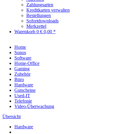
Zahlungsarten
Kreditkarten verwalten
Bestellungen
Sofortdownloads
Merkzettel
Warenkorb
0
€ 0,00 *
Home
Sonos
Software
Home-Office
Gaming
Zubehör
Büro
Hardware
Gutscheine
Used-IT
Telefonie
Video-Überwachung
Übersicht
Hardware