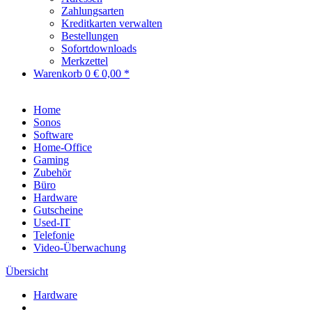
Zahlungsarten
Kreditkarten verwalten
Bestellungen
Sofortdownloads
Merkzettel
Warenkorb
0
€ 0,00 *
Home
Sonos
Software
Home-Office
Gaming
Zubehör
Büro
Hardware
Gutscheine
Used-IT
Telefonie
Video-Überwachung
Übersicht
Hardware