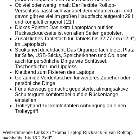
Ob viel oder wenig Inhalt: Der flexible Rolltop-
Verschluss passt sich variabel dem Volumen an - und
davon gibt es viel im großen Hauptfach: aufgerollt 29 l
und komplett eingerollt 21 l
Dickes Polster: Das extra Laptopfach auf der
Rucksackrückseite ist von allen Seiten gepolstert
Zusätzliches Tabletfach für Tablets bis 32,77 cm (12,9")
im Laptopfach
Strukturiert durchdacht: Das Organizerfach bietet Platz
für Stifte, USB-Sticks, Speicherkarten und Co, aber
auch für persönliche Dinge wie Schlüssel,
Taschentücher und Lipgloss
Klettband zum Fixieren des Laptops
Geräumige Vordertaschen für weiteres Zubehör oder
persönliche Dinge
Für unterwegs gemacht: gepolsterte, atmungsaktive
Schultergurte komfortabel auf die Rückenlänge
einstellen
Trolleyband zur komfortablen Anbringung an einen
Trolleygriff
Weiterführende Links zu "Hama Laptop-Rucksack Silvan Rolltop,
nachhaltig, bis 16,2 Zoll"