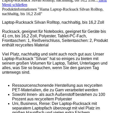
Laptop-Rucksack Silvan Rolltop, nachhaltig, bis 16,2 Zoll...
mehr
Menü schließen
Produktinformationen "Hama Laptop-Rucksack Silvan Rolltop,
nachhaltig, bis 16,2 Zoll"
Laptop-Rucksack Silvan Rolltop, nachhaltig, bis 16,2 Zoll
Rucksack, geeignet für Notebooks, geeignet für Geräte bis
41 cm, bis 16,2 Zoll, Polyester, Tablet-PC-Fach,
Fronttaschen: 1, Reißverschluss, Seitentaschen: 2, Produkt
enthält recyceltes Material
Viel Platz, nachhaltig und sieht auch noch gut aus: Unser
Laptop-Rucksack "Silvan" hat so einiges zu bieten mit
seinem großen Volumen für Laptop, Tablet, Unterlagen und
alles, was Sie so brauchen, wenn Sie den ganzen Tag
unterwegs sind.
Ressourcenschonende Herstellung aus recycelten
PET-Materialien, die zu Garn verarbeitet werden
Sowohl Innen- als auch Außenstoff bestehen zu 100
Prozent aus recyceltem Polyester
Uni, Business, Reise: Der Laptop-Rucksack mit
separatem Laptopfach überzeugt mit viel Platz im
großen Hauptfach und vielen extra Fächern