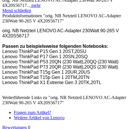
orig. NB Netzteil LENOVO AC-Adapter 230Watt 90-265 V
4X20S56717...
mehr
Menü schließen
Produktinformationen "orig. NB Netzteil LENOVO AC-Adapter
230Watt 90-265 V 4X20S56717"
orig. NB Netzteil LENOVO AC-Adapter 230Watt 90-265 V
4X20S56717
Passen zu beispielsweise folgenden Notebooks:
Lenovo ThinkPad P15 Gen 1 20ST,20SU
Lenovo ThinkPad P17 Gen 1 20SN,20SQ
Lenovo ThinkPad P53 20QN (230 Watt),20QQ (230 Watt)
Lenovo ThinkPad P73 20QR (230 Watt),20QS (230 Watt)
Lenovo ThinkPad T15g Gen 1 20UR,20US
Lenovo ThinkPad T15p Gen 1 20TM,20TN
Lenovo ThinkPad X1 Extreme Gen 3 20TK,20TL
Weiterführende Links zu "orig. NB Netzteil LENOVO AC-Adapter
230Watt 90-265 V 4X20S56717"
Fragen zum Artikel?
Weitere Artikel von Lenovo
Bewertungen
0