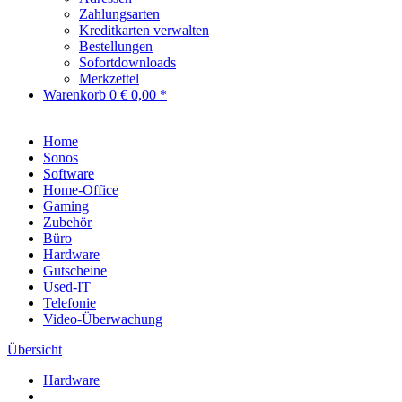
Zahlungsarten
Kreditkarten verwalten
Bestellungen
Sofortdownloads
Merkzettel
Warenkorb
0
€ 0,00 *
Home
Sonos
Software
Home-Office
Gaming
Zubehör
Büro
Hardware
Gutscheine
Used-IT
Telefonie
Video-Überwachung
Übersicht
Hardware