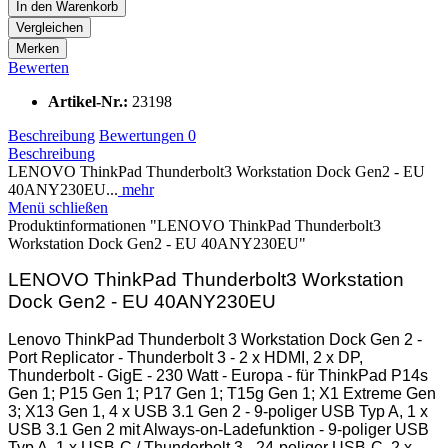
In den
Warenkorb
Vergleichen
Merken
Bewerten
Artikel-Nr.:
23198
Beschreibung
Bewertungen
0
Beschreibung
LENOVO ThinkPad Thunderbolt3 Workstation Dock Gen2 - EU
40ANY230EU...
mehr
Menü schließen
Produktinformationen "LENOVO ThinkPad Thunderbolt3
Workstation Dock Gen2 - EU 40ANY230EU"
LENOVO ThinkPad Thunderbolt3 Workstation
Dock Gen2 - EU 40ANY230EU
Lenovo ThinkPad Thunderbolt 3 Workstation Dock Gen 2 -
Port Replicator - Thunderbolt 3 - 2 x HDMI, 2 x DP,
Thunderbolt - GigE - 230 Watt - Europa - für ThinkPad P14s
Gen 1; P15 Gen 1; P17 Gen 1; T15g Gen 1; X1 Extreme Gen
3; X13 Gen 1, 4 x USB 3.1 Gen 2 - 9-poliger USB Typ A, 1 x
USB 3.1 Gen 2 mit Always-on-Ladefunktion - 9-poliger USB
Typ A, 1 x USB-C / Thunderbolt 3 - 24-poliger USB-C, 2 x