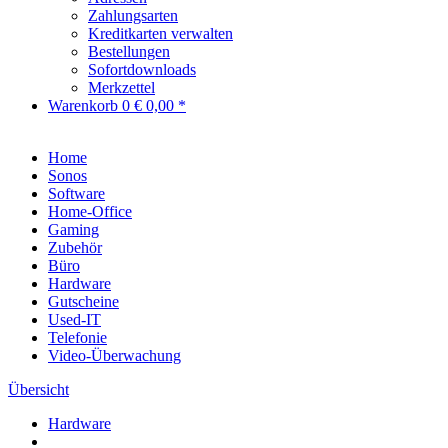
Zahlungsarten
Kreditkarten verwalten
Bestellungen
Sofortdownloads
Merkzettel
Warenkorb
0
€ 0,00 *
Home
Sonos
Software
Home-Office
Gaming
Zubehör
Büro
Hardware
Gutscheine
Used-IT
Telefonie
Video-Überwachung
Übersicht
Hardware