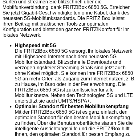
Surfen und streamen Sie blitzschnell über die
Mobilfunkverbindung, dank FRITZ!Box 6850 5G. Erreichen
Sie jetzt Gigabit-Geschwindigkeiten ohne Kabel, dank des
neuesten 5G-Mobilfunkstandards. Die FRITZ!Box leistet
ihren Beitrag mit praktischen Tools zur optimalen
Konfiguration und bietet den ganzen FRITZ!Komfort für Ihr
lokales Netzwerk.
Highspeed mit 5G
Die FRITZ!Box 6850 5G versorgt Ihr lokales Netzwerk
mit Highspeed-Internet nach dem neuesten 5G-
Mobilfunkstandard. Blitzschnelle Downloads und
verzögerungsfreier Streaming-Spaß sind jetzt auch
ohne Kabel möglich. Sie können Ihre FRITZ!Box 6850
5G an mehr Orten als Zugang zum Internet nutzen, z. B.
zu Hause, im Büro oder in der Ferienwohnung. Die
FRITZ!Box 6850 5G ist zukunftssicher für alle
Mobilfunknetze. Neben den Technologien 5G und LTE
unterstützt sie auch UMTS/HSPA+.
Optimaler Standort für besten Mobilfunkempfang
Mit der FRITZ!Box 6850 5G ist es ganz einfach, den
optimalen Standort für den besten Mobilfunkempfang
zu finden. Über die Benutzeroberfläche starten Sie die
intelligente Ausrichtungshilfe und die FRITZ!Box hilft
Ihnen, den optimalen Standort für besten Empfang zu