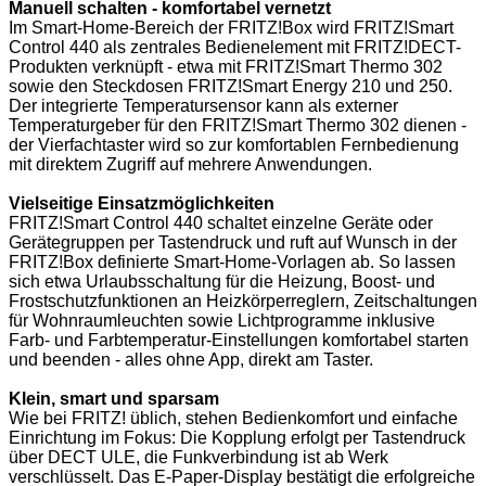
Manuell schalten - komfortabel vernetzt
Im Smart-Home-Bereich der FRITZ!Box wird FRITZ!Smart
Control 440 als zentrales Bedienelement mit FRITZ!DECT-
Produkten verknüpft - etwa mit FRITZ!Smart Thermo 302
sowie den Steckdosen FRITZ!Smart Energy 210 und 250.
Der integrierte Temperatursensor kann als externer
Temperaturgeber für den FRITZ!Smart Thermo 302 dienen -
der Vierfachtaster wird so zur komfortablen Fernbedienung
mit direktem Zugriff auf mehrere Anwendungen.
Vielseitige Einsatzmöglichkeiten
FRITZ!Smart Control 440 schaltet einzelne Geräte oder
Gerätegruppen per Tastendruck und ruft auf Wunsch in der
FRITZ!Box definierte Smart-Home-Vorlagen ab. So lassen
sich etwa Urlaubsschaltung für die Heizung, Boost- und
Frostschutzfunktionen an Heizkörperreglern, Zeitschaltungen
für Wohnraumleuchten sowie Lichtprogramme inklusive
Farb- und Farbtemperatur-Einstellungen komfortabel starten
und beenden - alles ohne App, direkt am Taster.
Klein, smart und sparsam
Wie bei FRITZ! üblich, stehen Bedienkomfort und einfache
Einrichtung im Fokus: Die Kopplung erfolgt per Tastendruck
über DECT ULE, die Funkverbindung ist ab Werk
verschlüsselt. Das E-Paper-Display bestätigt die erfolgreiche