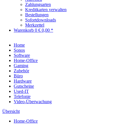
Zahlungsarten
Kreditkarten verwalten
Bestellungen
Sofortdownloads
Merkzettel
Warenkorb
0
€ 0,00 *
Home
Sonos
Software
Home-Office
Gaming
Zubehör
Büro
Hardware
Gutscheine
Used-IT
Telefonie
Video-Überwachung
Übersicht
Home-Office