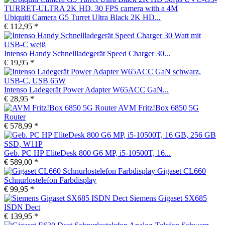
Ubiquiti Camera G5 Turret Ultra Black 2K HD...
€ 112,95 *
Intenso Handy Schnellladegerät Speed Charger 30...
€ 19,95 *
Intenso Ladegerät Power Adapter W65ACC GaN...
€ 28,95 *
AVM Fritz!Box 6850 5G
Router
€ 578,99 *
Geb. PC HP EliteDesk 800 G6 MP, i5-10500T, 16...
€ 589,00 *
Gigaset CL660
Schnurlostelefon Farbdisplay
€ 99,95 *
Siemens Gigaset SX685
ISDN Dect
€ 139,95 *