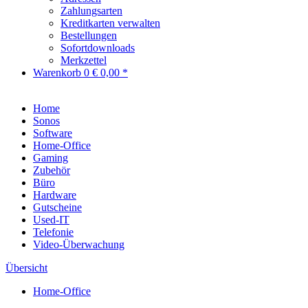
Zahlungsarten
Kreditkarten verwalten
Bestellungen
Sofortdownloads
Merkzettel
Warenkorb
0
€ 0,00 *
Home
Sonos
Software
Home-Office
Gaming
Zubehör
Büro
Hardware
Gutscheine
Used-IT
Telefonie
Video-Überwachung
Übersicht
Home-Office