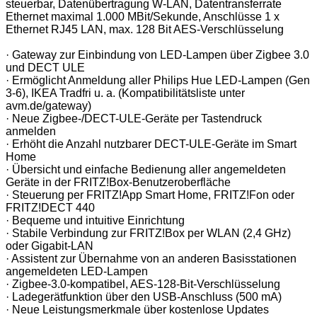
steuerbar, Datenübertragung W-LAN, Datentransferrate
Ethernet maximal 1.000 MBit/Sekunde, Anschlüsse 1 x
Ethernet RJ45 LAN, max. 128 Bit AES-Verschlüsselung
· Gateway zur Einbindung von LED-Lampen über Zigbee 3.0
und DECT ULE
· Ermöglicht Anmeldung aller Philips Hue LED-Lampen (Gen
3-6), IKEA Tradfri u. a. (Kompatibilitätsliste unter
avm.de/gateway)
· Neue Zigbee-/DECT-ULE-Geräte per Tastendruck
anmelden
· Erhöht die Anzahl nutzbarer DECT-ULE-Geräte im Smart
Home
· Übersicht und einfache Bedienung aller angemeldeten
Geräte in der FRITZ!Box-Benutzeroberfläche
· Steuerung per FRITZ!App Smart Home, FRITZ!Fon oder
FRITZ!DECT 440
· Bequeme und intuitive Einrichtung
· Stabile Verbindung zur FRITZ!Box per WLAN (2,4 GHz)
oder Gigabit-LAN
· Assistent zur Übernahme von an anderen Basisstationen
angemeldeten LED-Lampen
· Zigbee-3.0-kompatibel, AES-128-Bit-Verschlüsselung
· Ladegerätfunktion über den USB-Anschluss (500 mA)
· Neue Leistungsmerkmale über kostenlose Updates