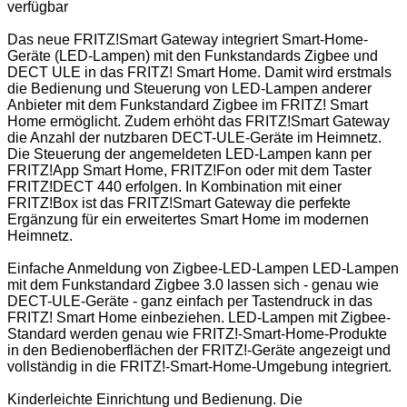
verfügbar
Das neue FRITZ!Smart Gateway integriert Smart-Home-
Geräte (LED-Lampen) mit den Funkstandards Zigbee und
DECT ULE in das FRITZ! Smart Home. Damit wird erstmals
die Bedienung und Steuerung von LED-Lampen anderer
Anbieter mit dem Funkstandard Zigbee im FRITZ! Smart
Home ermöglicht. Zudem erhöht das FRITZ!Smart Gateway
die Anzahl der nutzbaren DECT-ULE-Geräte im Heimnetz.
Die Steuerung der angemeldeten LED-Lampen kann per
FRITZ!App Smart Home, FRITZ!Fon oder mit dem Taster
FRITZ!DECT 440 erfolgen. In Kombination mit einer
FRITZ!Box ist das FRITZ!Smart Gateway die perfekte
Ergänzung für ein erweitertes Smart Home im modernen
Heimnetz.
Einfache Anmeldung von Zigbee-LED-Lampen LED-Lampen
mit dem Funkstandard Zigbee 3.0 lassen sich - genau wie
DECT-ULE-Geräte - ganz einfach per Tastendruck in das
FRITZ! Smart Home einbeziehen. LED-Lampen mit Zigbee-
Standard werden genau wie FRITZ!-Smart-Home-Produkte
in den Bedienoberflächen der FRITZ!-Geräte angezeigt und
vollständig in die FRITZ!-Smart-Home-Umgebung integriert.
Kinderleichte Einrichtung und Bedienung. Die