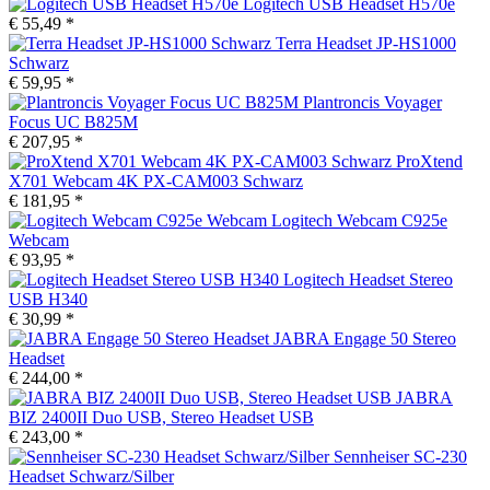
Logitech USB Headset H570e
€ 55,49 *
Terra Headset JP-HS1000
Schwarz
€ 59,95 *
Plantroncis Voyager
Focus UC B825M
€ 207,95 *
ProXtend
X701 Webcam 4K PX-CAM003 Schwarz
€ 181,95 *
Logitech Webcam C925e
Webcam
€ 93,95 *
Logitech Headset Stereo
USB H340
€ 30,99 *
JABRA Engage 50 Stereo
Headset
€ 244,00 *
JABRA
BIZ 2400II Duo USB, Stereo Headset USB
€ 243,00 *
Sennheiser SC-230
Headset Schwarz/Silber