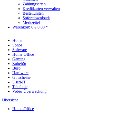
Zahlungsarten
Kreditkarten verwalten
Bestellungen
Sofortdownloads
Merkzettel
Warenkorb
0
€ 0,00 *
Home
Sonos
Software
Home-Office
Gaming
Zubehör
Büro
Hardware
Gutscheine
Used-IT
Telefonie
Video-Überwachung
Übersicht
Home-Office