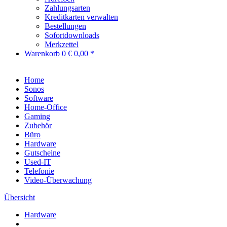
Zahlungsarten
Kreditkarten verwalten
Bestellungen
Sofortdownloads
Merkzettel
Warenkorb
0
€ 0,00 *
Home
Sonos
Software
Home-Office
Gaming
Zubehör
Büro
Hardware
Gutscheine
Used-IT
Telefonie
Video-Überwachung
Übersicht
Hardware