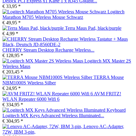
Delock PCI Express x1 Karte 1 x RJ45 Gigabit...
€ 33,95 *
Logitech
Marathon M705 Wireless Mouse Schwarz
€ 49,95 *
Terra Maus Pad, black/purple
€ 4,99 *
CHERRY Stream Desktop Recharge Wireless...
€ 128,95 *
Logitech MX Master 2S
Wireless Maus
€ 203,45 *
TERRA Mouse
NBM1000S Wireless Silber
€ 24,95 *
AVM FRITZ!
WLAN Repeater 6000 Wifi 6
€ 334,95 *
Logitech MX Keys Advanced Wireless Illuminated...
€ 304,95 *
Lenovo AC-Adapter,
72W, IBM 3-pin,