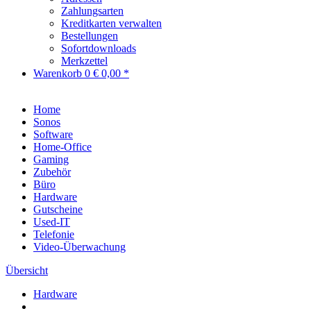
Zahlungsarten
Kreditkarten verwalten
Bestellungen
Sofortdownloads
Merkzettel
Warenkorb
0
€ 0,00 *
Home
Sonos
Software
Home-Office
Gaming
Zubehör
Büro
Hardware
Gutscheine
Used-IT
Telefonie
Video-Überwachung
Übersicht
Hardware