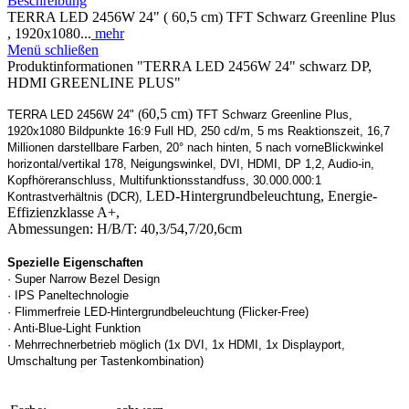
Beschreibung
TERRA LED 2456W 24" ( 60,5 cm) TFT Schwarz Greenline Plus
, 1920x1080...
mehr
Menü schließen
Produktinformationen "TERRA LED 2456W 24" schwarz DP,
HDMI GREENLINE PLUS"
60,5 cm)
TERRA LED 2456W 24" (
TFT Schwarz Greenline Plus
,
1920x1080 Bildpunkte 16:9 Full HD, 250 cd/m, 5 ms Reaktionszeit, 16,7
Millionen darstellbare Farben, 20° nach hinten, 5 nach vorneBlickwinkel
horizontal/vertikal 178, Neigungswinkel, DVI, HDMI, DP 1,2, Audio-in,
Kopfhöreranschluss, Multifunktionsstandfuss, 30.000.000:1
LED-Hintergrundbeleuchtung, Energie-
Kontrastverhältnis (DCR),
Effizienzklasse A+,
Abmessungen: H/B/T: 40,3/54,7/20,6cm
Spezielle Eigenschaften
· Super Narrow Bezel Design
· IPS Paneltechnologie
· Flimmerfreie LED-Hintergrundbeleuchtung (Flicker-Free)
· Anti-Blue-Light Funktion
· Mehrrechnerbetrieb möglich (1x DVI, 1x HDMI, 1x Displayport,
Umschaltung per Tastenkombination)