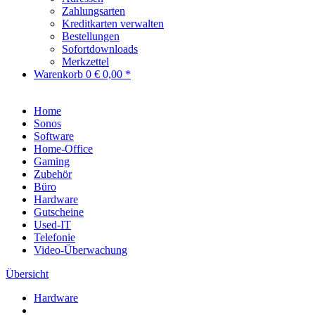
Zahlungsarten
Kreditkarten verwalten
Bestellungen
Sofortdownloads
Merkzettel
Warenkorb
0
€ 0,00 *
Home
Sonos
Software
Home-Office
Gaming
Zubehör
Büro
Hardware
Gutscheine
Used-IT
Telefonie
Video-Überwachung
Übersicht
Hardware