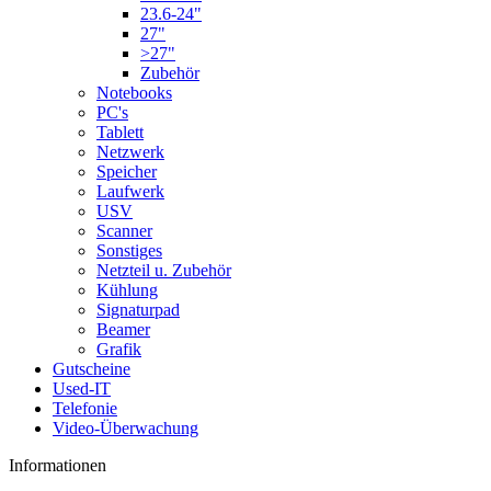
23.6-24"
27"
>27"
Zubehör
Notebooks
PC's
Tablett
Netzwerk
Speicher
Laufwerk
USV
Scanner
Sonstiges
Netzteil u. Zubehör
Kühlung
Signaturpad
Beamer
Grafik
Gutscheine
Used-IT
Telefonie
Video-Überwachung
Informationen