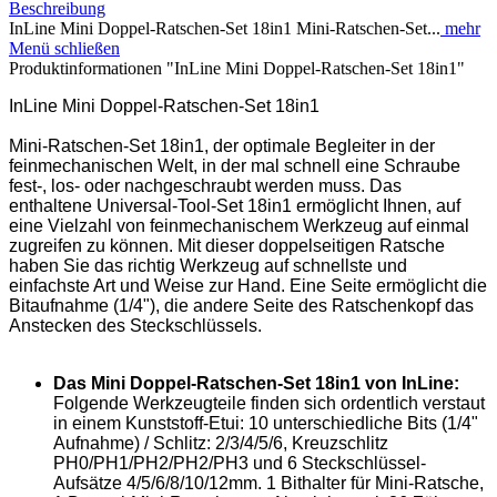
Beschreibung
InLine Mini Doppel-Ratschen-Set 18in1 Mini-Ratschen-Set...
mehr
Menü schließen
Produktinformationen "InLine Mini Doppel-Ratschen-Set 18in1"
InLine Mini Doppel-Ratschen-Set 18in1
Mini-Ratschen-Set 18in1, der optimale Begleiter in der
feinmechanischen Welt, in der mal schnell eine Schraube
fest-, los- oder nachgeschraubt werden muss. Das
enthaltene Universal-Tool-Set 18in1 ermöglicht Ihnen, auf
eine Vielzahl von feinmechanischem Werkzeug auf einmal
zugreifen zu können. Mit dieser doppelseitigen Ratsche
haben Sie das richtig Werkzeug auf schnellste und
einfachste Art und Weise zur Hand. Eine Seite ermöglicht die
Bitaufnahme (1/4"), die andere Seite des Ratschenkopf das
Anstecken des Steckschlüssels.
Das Mini Doppel-Ratschen-Set 18in1 von InLine:
Folgende Werkzeugteile finden sich ordentlich verstaut
in einem Kunststoff-Etui: 10 unterschiedliche Bits (1/4"
Aufnahme) / Schlitz: 2/3/4/5/6, Kreuzschlitz
PH0/PH1/PH2/PH2/PH3 und 6 Steckschlüssel-
Aufsätze 4/5/6/8/10/12mm. 1 Bithalter für Mini-Ratsche,