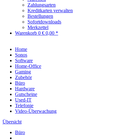
Zahlungsarten
Kreditkarten verwalten
Bestellungen
Sofortdownloads
Merkzettel
Warenkorb
0
€ 0,00 *
Home
Sonos
Software
Home-Office
Gaming
Zubehör
Büro
Hardware
Gutscheine
Used-IT
Telefonie
Video-Überwachung
Übersicht
Büro