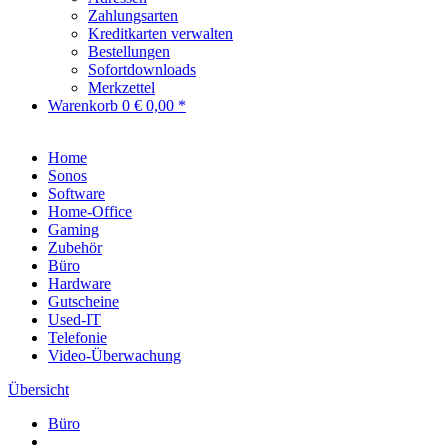
Zahlungsarten
Kreditkarten verwalten
Bestellungen
Sofortdownloads
Merkzettel
Warenkorb
0
€ 0,00 *
Home
Sonos
Software
Home-Office
Gaming
Zubehör
Büro
Hardware
Gutscheine
Used-IT
Telefonie
Video-Überwachung
Übersicht
Büro