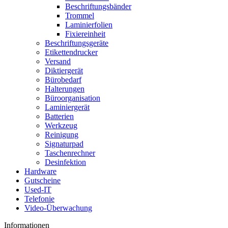
Beschriftungsbänder
Trommel
Laminierfolien
Fixiereinheit
Beschriftungsgeräte
Etikettendrucker
Versand
Diktiergerät
Bürobedarf
Halterungen
Büroorganisation
Laminiergerät
Batterien
Werkzeug
Reinigung
Signaturpad
Taschenrechner
Desinfektion
Hardware
Gutscheine
Used-IT
Telefonie
Video-Überwachung
Informationen